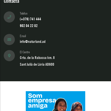
Contacta
Telèfon
(+376) 741 444
902 04 22 02
Email
info@naturland.ad
El Centre
Crta. de la Rabassa km. 8
Sant Julià de Lòria AD600