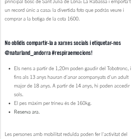
principal bosc de Sant Julià de Lòria: La Rabassa i emporta't
un record únic a casa: la divertida foto que podràs veure i
comprar a la botiga de la cota 1600.
No oblidis compartir-la a xarxes socials i etiquetar-nos
@naturland_andorra #respiraemocions!
Els nens a partir de 1,20m poden gaudir del Tobotronc, i
fins als 13 anys hauran d'anar acompanyats d'un adult
major de 18 anys. A partir de 14 anys, hi poden accedir
sols.
El pes màxim per trineu és de 160kg.
Reserva ara.
Les persones amb mobilitat reduïda poden fer l'activitat del