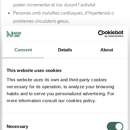
poden incrementar el risc durant l’activitat
Persones amb malalties cardíaques, d’hipertensió o
problemes circulatoris greus.
Persones amb lesions recents (últims 6 mesos) o
cròniques a l'esquena, coll o espatlles.
Persones amb trastorns de la coagulació.
Consent
Details
About
Persones sota la influència de l'alcohol, drogues o
medicaments que puguin alterar la capacitat de reacció,
l’equilibri i el judici.
This website uses cookies
This website uses its own and third-party cookies
Declaració
: L'usuari declara estar en condicions físiques i
necessary for its operation, to analyze your browsing
habits and to serve you personalized advertising. For
mèdiques adequades per a l'activitat. En cas de dubte, s'ha
more information consult our cookies policy.
de consultar al personal o abstenir-se de participar.
Consent
Necessary
Selection