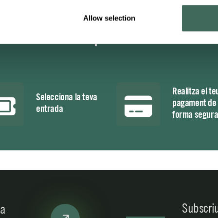
Allow selection
a teva visita i aprofita els nostres
Realitza el te
Selecciona la teva
pagament de
entrada
forma segur
Subscriu
ta