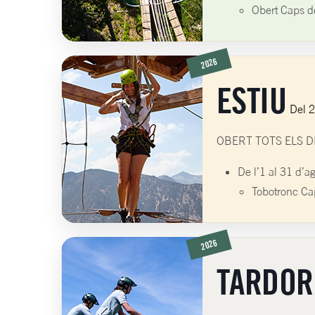
Obert Caps d
2026
ESTIU
Del 2
OBERT TOTS ELS D
De l’1 al 31 d’ag
Tobotronc Ca
2026
TARDOR