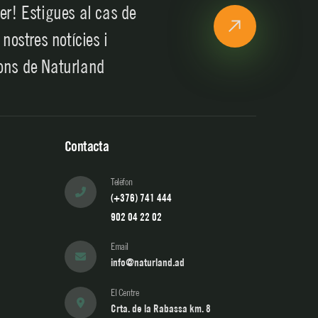
er! Estigues al cas de
 nostres notícies i
ons de Naturland
Contacta
Telèfon
(+376) 741 444
902 04 22 02
Email
info@naturland.ad
El Centre
Crta. de la Rabassa km. 8