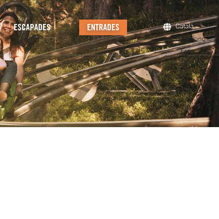
ESCAPADES
ENTRADES
Català
Castellano
Français
English