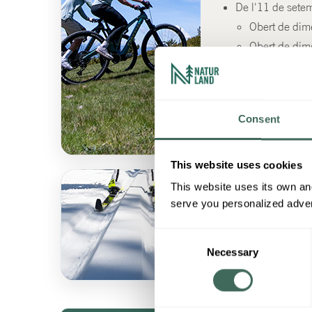
De l'11 de sete
Obert de dime
Obert de dim
Obert Caps d
Del 17 d’octubr
Consent
Obert tots e
This website uses cookies
2026-27
This website uses its own and
HIVERN
serve you personalized advert
Consent
Hivern 26-27
Necessary
Selection