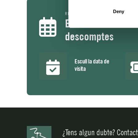
Deny
RESERVA LA TEVA VISITA
Escull la data de l
descomptes
Escull la data de
visita
¿Tens algun dubte? Contac