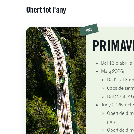
Obert tot l'any
2026
PRIMAV
Del 13 d'abril al
Maig 2026:
De l'1 al 3 d
Caps de setma
Del 20 al 29 
Juny 2026: del 
Obert de dime
juny.
Obert de dim