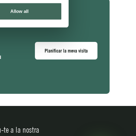
Allow all
Planificar la meva visita
u
a
-te a la nostra