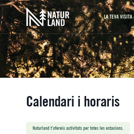
Navegación prin
Vés al contingut
LA TEVA VISITA
Calendari i horaris
Naturland t'ofereix activitats per totes les estacions.