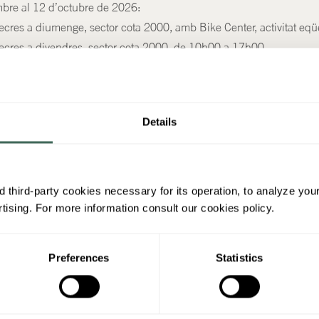
mbre al 12 d’octubre de 2026:
cres a diumenge, sector cota 2000, amb Bike Center, activitat eqüe
ecres a divendres, sector cota 2000, de 10h00 a 17h00
e setmana, sectors de cota 1600 i cota 2000, de 10h00 a 18h00
e al 22 de novembre 2026:
Details
ls caps de setmana, sector cota 1600, de 10h00 a 17h00.
 third-party cookies necessary for its operation, to analyze you
ising. For more information consult our cookies policy.
Preferences
Statistics