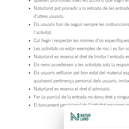
Queden prohibides totes les accions que vagin en 
Naturland pot procedir a la retirada de les entrade
d’altres usuaris.
Els usuaris han de seguir sempre les instruccions 
l'activitat.
Cal llegir i respectar les normes d’ús específique
Les activitats no estan exemptes de risc i es fan so
Naturland es reserva el dret de limitar l´entrada 
Els nens accedeixen a les activitats sota la respo
Els usuaris vetllaran pel bon estat del material e
qualsevol pertinença personal dels usuaris, incloe
Naturland es reserva el dret d'admissió.
Fer ús parcial de la entrada no dona dret a ning
El tancament provisional de l’activitat per raons