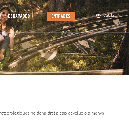
ESCAPADES
ENTRADES
Català
Castellano
Français
English
s meteorològiques no dona dret a cap devolució a menys