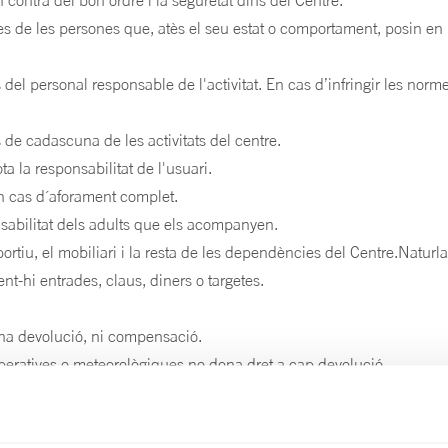
contra del bon ordre i la seguretat dins del Centre.
s de les persones que, atès el seu estat o comportament, posin en peri
del personal responsable de l'activitat. En cas d’infringir les norm
s de cadascuna de les activitats del centre.
ta la responsabilitat de l'usuari.
en cas d´aforament complet.
nsabilitat dels adults que els acompanyen.
sportiu, el mobiliari i la resta de les dependències del Centre.Natur
nt-hi entrades, claus, diners o targetes.
una devolució, ni compensació.
 operatives o meteorològiques no dona dret a cap devolució.