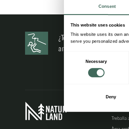
Consent
This website uses cookies
This website uses its own and
¿Tens algun dubte? Contac
serve you personalized advert
amb nosaltres
Consent
Necessary
Selection
Deny
Informac
Treballa
Àrea pro