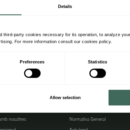
Details
 third-party cookies necessary for its operation, to analyze you
Subscriu
ta
ising. For more information consult our cookies policy.
Newslett
totes les
Preferences
Statistics
promoci
Allow selection
ió d'interés
Informació legal
 amb nosaltres
Normativa General
fessional
Avís legal