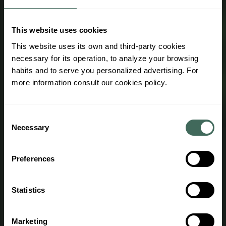
Avez-vous des doutes? Contactez
This website uses cookies
nous
This website uses its own and third-party cookies
necessary for its operation, to analyze your browsing
Abonnez-vous à notre newsletter!
habits and to serve you personalized advertising. For
Recevez toutes les nouvelles et
more information consult our cookies policy.
promotions de Naturland
Consent
Necessary
Selection
Preferences
Le centre d’activités outdoor d’Andorre toute l’année.
Statistics
Marketing