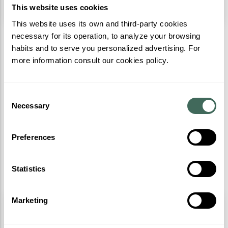
Cota 1600
Plus info
This website uses cookies
This website uses its own and third-party cookies
necessary for its operation, to analyze your browsing
habits and to serve you personalized advertising. For
more information consult our cookies policy.
Consent
Necessary
Selection
Preferences
Statistics
Marketing
N'Boscat
Parcours d'aventure sur cordes et tyroliennes :