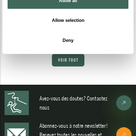
Allow all
Cota 1600
Plus info
Allow selection
Deny
VOIR TOUT
Avez-vous des doutes? Contactez
nous
Abonnez-vous à notre newsletter!
Recevez toutes les nouvelles et