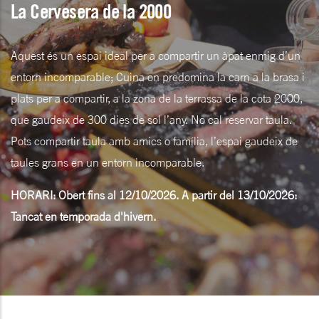
La Cervesera de la 2000
Aquest és un espai ideal per a compartir un àpat enmig d’un
entorn incomparable; Cuina on predomina la carn a la brasa i
plats per a compartir, a la zona de la terrassa de la cota 2000,
que gaudeix de 300 dies de sol l’any. No cal reservar taula.
Pots compartir taula amb amics o família, l’espai gaudeix de
taules grans en un entorn incomparable.
HORARI: Obert fins al 12/10/2026. A partir del 13/10/2026:
Tancat en temporada d'hivern.