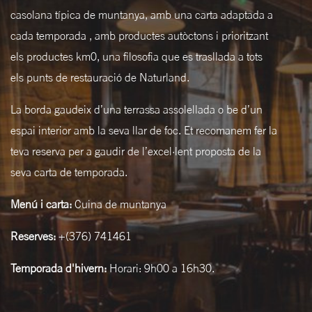
casolana típica de muntanya, amb una carta adaptada a
cada temporada , amb productes autòctons i prioritzant
els productes km0, una filosofia que es trasllada a tots
els punts de restauració de Naturland.
La borda gaudeix d’una terrassa assolellada o be d’un
espai interior amb la seva llar de foc. Et recomanem fer la
teva reserva per a gaudir de l’excel·lent proposta de la
seva carta de temporada.
Menú i carta:
Cuina de muntanya
Reserves:
+(376) 741461
Temporada d'hivern:
Horari: 9h00 a 16h30.