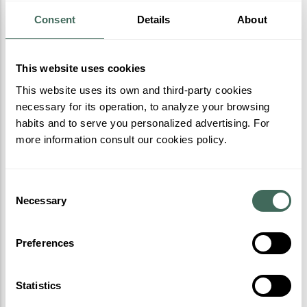
Aquest és el teu espai, on trobaràs delicioses hamburgueses
Consent
Details
About
d’autor, cadascuna dissenyada per sorprendre’t.
Utilitzem ingredients de qualitat i els cuinem al nostre foc
This website uses cookies
central de brasa.
This website uses its own and third-party cookies
necessary for its operation, to analyze your browsing
T’esperem per gaudir d’una experiència gastronòmica plena
habits and to serve you personalized advertising. For
de sabor!
more information consult our cookies policy.
Consent
Necessary
Selection
Preferences
Statistics