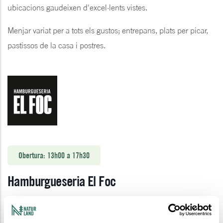
ubicacions gaudeixen d'excel·lents vistes.
Menjar variat per a tots els gustos; entrepans, plats per picar,
pastissos de la casa i postres.
Obertura: 13h00 a 17h30
Hamburgueseria El Foc
Busques una autèntica experiència a cada mossegada?