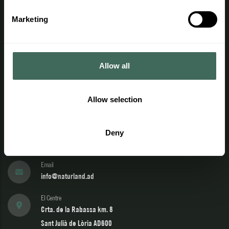
Avís legal
Marketing
Política de privacitat
Política de cookies
Allow all
Informació adicional
Contacta
Allow selection
Telèfon
(+376) 741 444
Deny
902 04 22 02
Email
info@naturland.ad
El Centre
Crta. de la Rabassa km. 8
Sant Julià de Lòria AD600