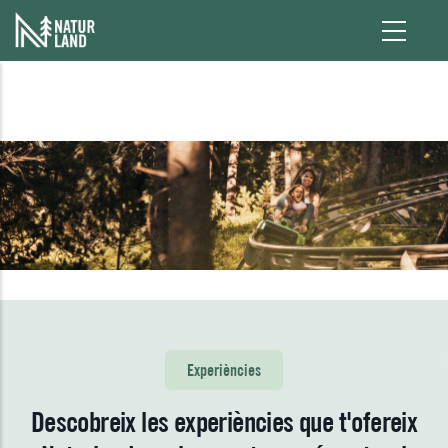
Vés al contingut
Experiències
Descobreix les experiències que t'ofereix