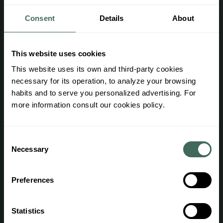
Consent
Details
About
This website uses cookies
Informació d'interés
This website uses its own and third-party cookies
necessary for its operation, to analyze your browsing
Treballa amb nosaltres
habits and to serve you personalized advertising. For
more information consult our cookies policy.
Àrea professional
Avantatges
Consent
Condicions de compra
Necessary
Selection
Accés agents
Preferences
Informació legal
Statistics
Normativa General