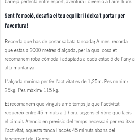
barreja perfecta entre esport, aventura i diversió a l´aire lliure.
Sent l'emoció, desafia el teu equilibri i deixa't portar per
l'aventura!
Recorda que has de portar sabata tancada; A més, recorda
que estàs a 2000 metres d'alçada, per la qual cosa et
recomanem roba còmoda i adaptada a cada estació de l'any a
alta muntanya.
L'alçada mínima per fer l'activitat és de 1,25m. Pes mínim:
25kg. Pes màxim: 115 kg.
Et recomanem que vinguis amb temps ja que l'activitat
requereix entre 45 minuts a 1 hora, segons el ritme que facis
el circuit. Atenció en previsió del temps necessari per realitzar
l'activitat, aquesta tanca l'accés 45 minuts abans del
tancament del Centre.