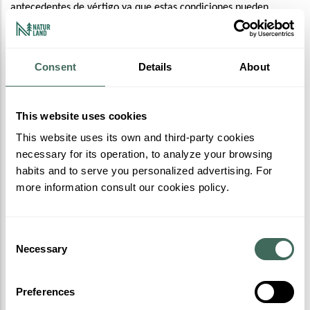
antecedentes de vértigo ya que estas condiciones pueden
incrementar el riesgo durante la actividad
Personas con enfermedades cardíacas, hipertensión o
problemas circulatorios graves.
Consent
Details
About
Personas con lesiones recientes (últimos 6 meses) o
crónicas en la espalda, cuello o hombros.
This website uses cookies
Personas con trastornos de la coagulación.
This website uses its own and third-party cookies
Personas bajo influencia del alcohol, drogas o
necessary for its operation, to analyze your browsing
medicamentos que puedan alterar la capacidad de
habits and to serve you personalized advertising. For
reacción, el equilibrio y el juicio.
more information consult our cookies policy.
Declaración
: El usuario declara estar en condiciones físicas y
médicas adecuadas para la actividad. En caso de duda, debe
Consent
consultarse al personal o abstenerse de participar.
Necessary
Selection
Preferences