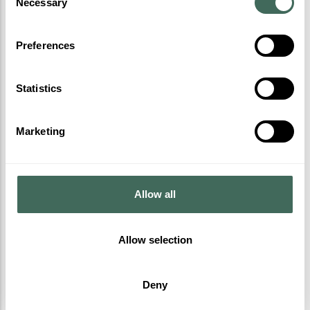
Necessary
Selection
Elige la fecha de tu visita y
aprovecha nuestros descuentos
Preferences
Statistics
Elige tu fecha de visita
Marketing
Selecciona tu entrada
Allow all
Allow selection
Realiza tu pago de forma segura
Deny