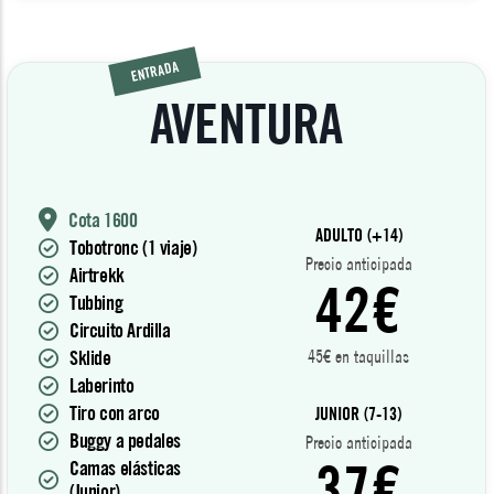
ENTRADA
AVENTURA
Cota 1600
ADULTO (+14)
Tobotronc (1 viaje)
Precio anticipada
Airtrekk
42€
Tubbing
Circuito Ardilla
Sklide
45€ en taquillas
Laberinto
Tiro con arco
JUNIOR (7-13)
Buggy a pedales
Precio anticipada
37€
Camas elásticas
(Junior)