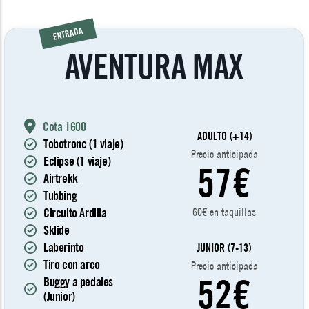
ENTRADA
AVENTURA MAX
Cota 1600
ADULTO (+14)
Tobotronc (1 viaje)
Precio anticipada
Eclipse (1 viaje)
57€
Airtrekk
Tubbing
Circuito Ardilla
60€ en taquillas
Sklide
Laberinto
JUNIOR (7-13)
Tiro con arco
Precio anticipada
52€
Buggy a pedales
(Junior)