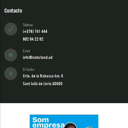
Contacto
Teléfono
(+376) 741 444
902 04 22 02
Email
info@naturland.ad
El Centro
Crta. de la Rabassa km. 8
Sant Julià de Lòria AD600