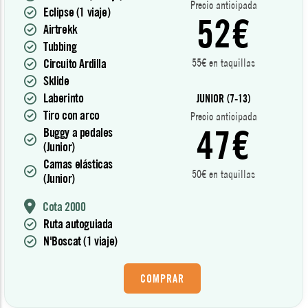
Precio anticipada
Eclipse (1 viaje)
52€
Airtrekk
Tubbing
Circuito Ardilla
55€ en taquillas
Sklide
Laberinto
JUNIOR (7-13)
Tiro con arco
Precio anticipada
47€
Buggy a pedales
(Junior)
Camas elásticas
50€ en taquillas
(Junior)
Cota 2000
Ruta autoguiada
N'Boscat (1 viaje)
COMPRAR