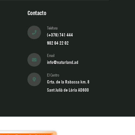
Contacto
Teléfono
(+376) 741 444
902 04 22 02
Email
info@naturland.ad
El Centro
Crta. de la Rabassa km. 8
Sant Julià de Lòria AD600