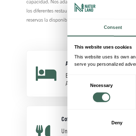
capacidad. Nos adaptamos a sus necesidades y ofrec
los diferentes restaurantes, en todos los espacios alq
reservas la disponibilidad y tarifas:
booking@naturlan
Consent
This website uses cookies
This website uses its own and
Alojamiento
serve you personalized advert
Borda de Conangle y
Consent
Albergue.
Necessary
Selection
Coffebreak y restaurantes
Deny
Una amplia oferta