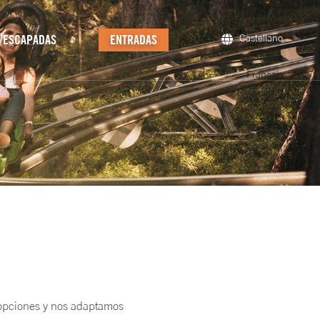
ESCAPADAS
ENTRADAS
Castellano
Català
Français
English
s opciones y nos adaptamos