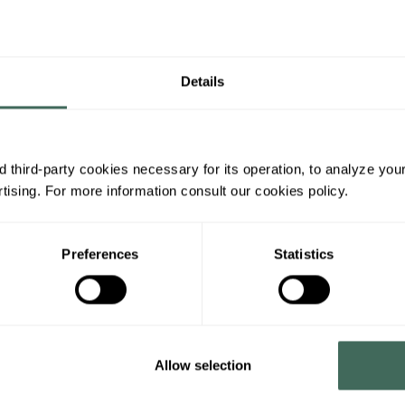
emos opciones de coffebreak y de comidas de
uilables. Consultar con el departamento de
d.ad
Details
 third-party cookies necessary for its operation, to analyze you
Salas de reunión
ising. For more information consult our cookies policy.
Diferentes tamaños para tu
comodidad
Preferences
Statistics
Entorno
Allow selection
Un espacio natural único para