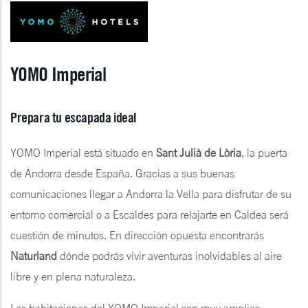
YOMO Imperial
Prepara tu escapada ideal
YOMO Imperial está situado en
Sant Julià de Lòria
, la puerta
de Andorra desde España. Gracias a sus buenas
comunicaciones llegar a Andorra la Vella para disfrutar de su
entorno comercial o a Escaldes para relajarte en Caldea será
cuestión de minutos. En dirección opuesta encontrarás
Naturland
dónde podrás vivir aventuras inolvidables al aire
libre y en plena naturaleza.
Las habitaciones del YOMO Imperial son muy amplias,