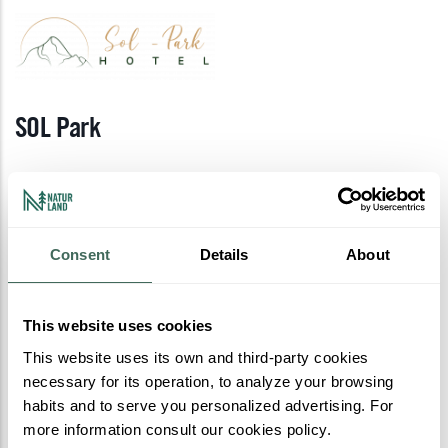
SOL Park
Situación perfecta
Disfrute de sus vacaciones en el HOTEL SOL-PARK Sant Julià
Consent
Details
About
de Lòria, a solo 200 metros de la carretera principal CG-1 y a
6 km de Andorra la Vella. Ofrece Wi-Fi Gratuita, Spa y Vistas
This website uses cookies
Panorámicas a los valles de los alrededores. El Hotel Sol-Park
This website uses its own and third-party cookies
alberga varias zonas comunes, como un bar cafetería, una
necessary for its operation, to analyze your browsing
sala de TV y una terraza ajardinada con vistas fantásticas a la
habits and to serve you personalized advertising. For
montaña.
more information consult our cookies policy.