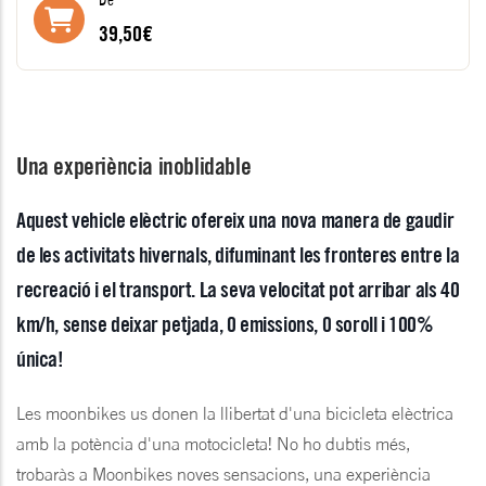
39,50€
Una experiència inoblidable
Aquest vehicle elèctric ofereix una nova manera de gaudir
de les activitats hivernals, difuminant les fronteres entre la
recreació i el transport. La seva velocitat pot arribar als 40
km/h, sense deixar petjada, 0 emissions, 0 soroll i 100%
única!
Les moonbikes us donen la llibertat d'una bicicleta elèctrica
amb la potència d'una motocicleta! No ho dubtis més,
trobaràs a Moonbikes noves sensacions, una experiència