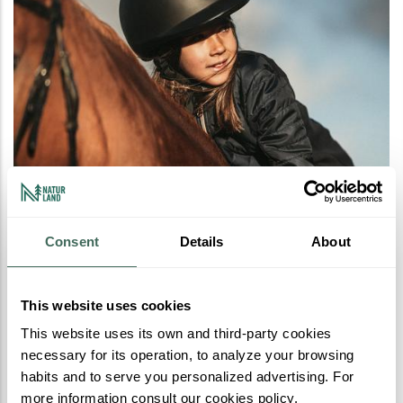
Consent
Details
About
Rutas guiadas a caballo
Disfruta de Excursiones a Caballo en Naturland,
This website uses cookies
This website uses its own and third-party cookies
Andorra: Las Mejores Vistas del Pirineo y los
necessary for its operation, to analyze your browsing
Bosques de La Rabassa
habits and to serve you personalized advertising. For
more information consult our cookies policy.