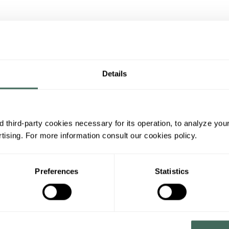
Details
 third-party cookies necessary for its operation, to analyze you
ising. For more information consult our cookies policy.
Preferences
Statistics
 tirolina
Tubbing
 tirolina: adrenalina y
Tobogán con flotador en
rsión para los más
que te deslizará por la