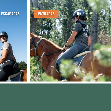
ESCAPADAS
ENTRADAS
Castellano
Català
Français
English