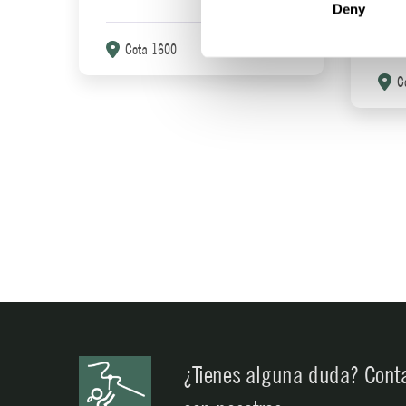
Deny
peq
Cota 1600
Más info
C
¿Tienes alguna duda? Cont