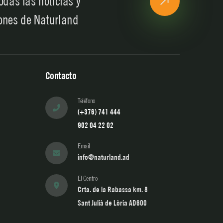
odas las noticias y
ones de Naturland
Contacto
Teléfono
(+376) 741 444
902 04 22 02
Email
info@naturland.ad
El Centro
Crta. de la Rabassa km. 8
Sant Julià de Lòria AD600