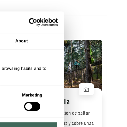
About
Tir
Ave
r browsing habits and to
Marketing
Circuito ardilla
orme
Siente la diversión de saltar
entre los árboles y sobre unas