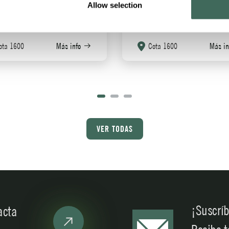
Allow selection
ueños
montaña
ota 1600
Más info
Cota 1600
Más in
VER TODAS
¡Suscríb
acta