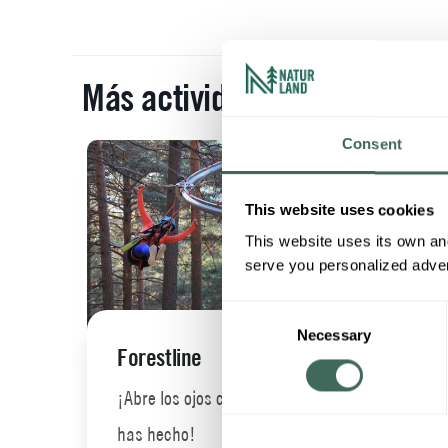
Más actividades
Consent
This website uses cookies
This website uses its own and
serve you personalized advert
Consent
o
Necessary
Selection
Forestline
Mini
¡Abre los ojos como nunca lo
Mini
has hecho!
dive