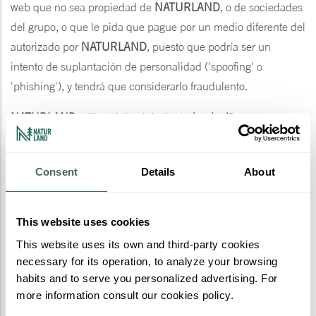
web que no sea propiedad de
NATURLAND
, o de sociedades
del grupo, o que le pida que pague por un medio diferente del
autorizado por
NATURLAND
, puesto que podría ser un
intento de suplantación de personalidad ('spoofing' o
'phishing'), y tendrá que considerarlo fraudulento.
NATURLAND
utiliza el dominio “
naturland.ad
” para sus
correos electrónicos. Si usted recibe un correo electrónico con
un formato diferente, por ejemplo:
Consent
Details
About
naturland.security@hotmail.com, puede estar seguro de que
es un correo falso. Algunos correos electrónicos que practican
phishing contienen enlaces a sitios web que utilizan la
This website uses cookies
palabra "
NATURLAND
” en su URL, pero le dirigirán a un sitio
This website uses its own and third-party cookies
web completamente diferente. Si desplaza el ratón por encima
necessary for its operation, to analyze your browsing
del enlace, podrá ver la URL asociada, que probablemente
habits and to serve you personalized advertising. For
tendrá un formato diferente a las enlazadas en los sitios web
more information consult our cookies policy.
auténticos de
NATURLAND
.