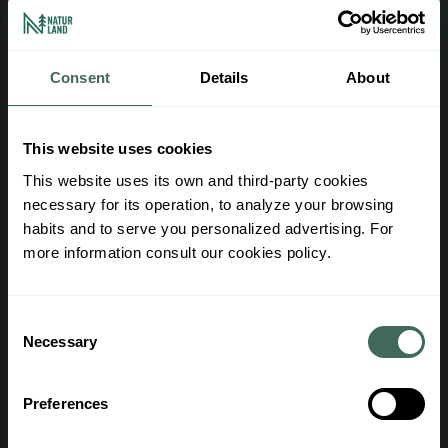
Consent
Details
About
Le centre d’activités outdoor d’Andorre toute l’année.
This website uses cookies
This website uses its own and third-party cookies
necessary for its operation, to analyze your browsing
Informations d'intérêt
habits and to serve you personalized advertising. For
more information consult our cookies policy.
Travaillez avec nous
Espace professionnel
Consent
Necessary
Avantages
Selection
Conditions d'achat
Preferences
Accès des agents