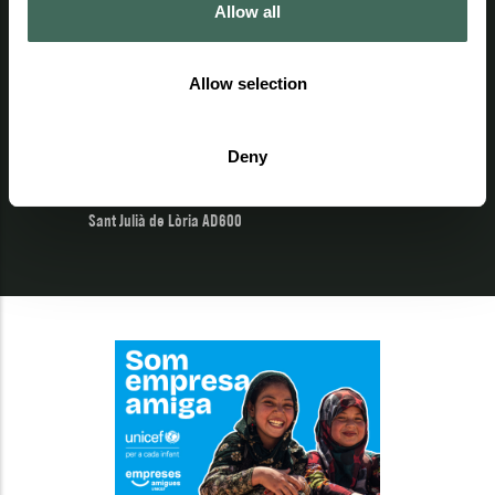
Allow all
(+376) 741 444
902 04 22 02
Allow selection
Email
info@naturland.ad
Deny
Le Centre
Crta. de la Rabassa km. 8
Sant Julià de Lòria AD600