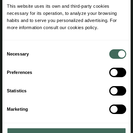
This website uses its own and third-party cookies
Avantages
necessary for its operation, to analyze your browsing
Conditions d'achat
habits and to serve you personalized advertising. For
more information consult our cookies policy.
Accès des agents
Information légale
Consent
Necessary
Selection
Règlement général
Avís legal
Preferences
Règles de respect de la vie privée
Statistics
Politique de cookies
Information complémantaire
Marketing
Contact
Telephone