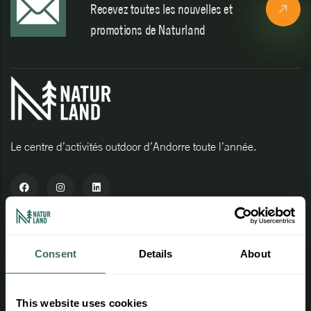
Recevez toutes les nouvelles et
promotions de Naturland
Le centre d’activités outdoor d’Andorre toute l’année.
Informations d'intérêt
Consent
Details
About
Travaillez avec nous
Espace professionnel
This website uses cookies