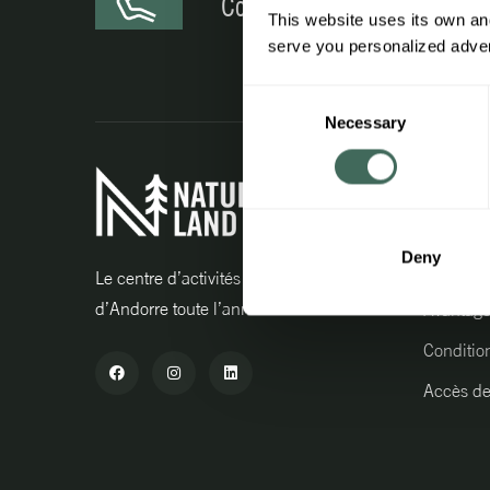
Contactez nous
This website uses its own and
serve you personalized advert
Consent
Necessary
Selection
Informati
Travaille
Deny
Espace p
Le centre d’activités outdoor
d’Andorre toute l’année.
Avantag
Conditio
Accès de