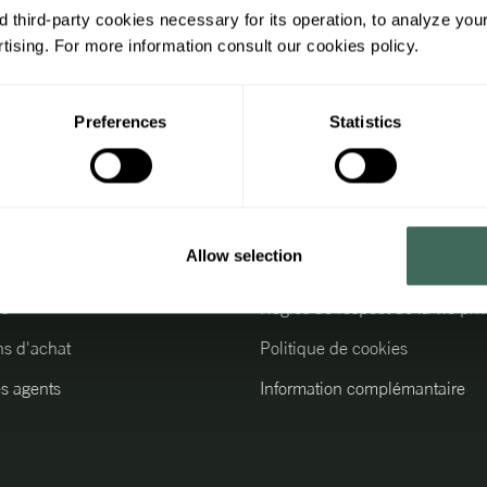
Recevez 
 third-party cookies necessary for its operation, to analyze you
promoti
ising. For more information consult our cookies policy.
Preferences
Statistics
ons d'intérêt
Information légale
z avec nous
Règlement général
Allow selection
rofessionnel
Avís legal
es
Règles de respect de la vie pri
ns d'achat
Politique de cookies
s agents
Information complémantaire