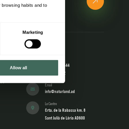
toutes les nouvelles et
r browsing habits and to
ons de Naturland
Marketing
Contact
Telephone
(+376) 741 444
Allow all
902 04 22 02
vée
Email
info@naturland.ad
Le Centre
Crta. de la Rabassa km. 8
Sant Julià de Lòria AD600