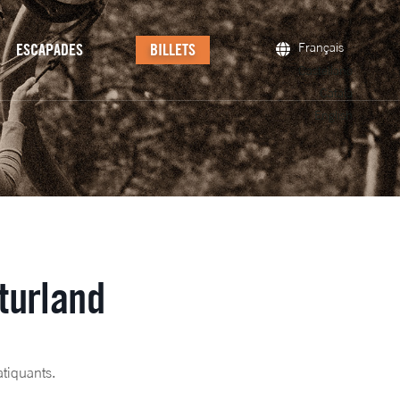
ESCAPADES
BILLETS
Français
Castellano
Català
English
turland
atiquants.