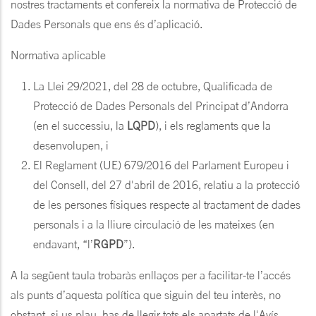
nostres tractaments et confereix la normativa de Protecció de
Dades Personals que ens és d’aplicació.
Normativa aplicable
La Llei 29/2021, del 28 de octubre, Qualificada de
Protecció de Dades Personals del Principat d’Andorra
(en el successiu, la
LQPD
), i els reglaments que la
desenvolupen, i
El Reglament (UE) 679/2016 del Parlament Europeu i
del Consell, del 27 d'abril de 2016, relatiu a la protecció
de les persones físiques respecte al tractament de dades
personals i a la lliure circulació de les mateixes (en
endavant, “l’
RGPD
”).
A la següent taula trobaràs enllaços per a facilitar-te l’accés
als punts d’aquesta política que siguin del teu interès, no
obstant, si us plau, has de llegir tots els apartats de l'Avís