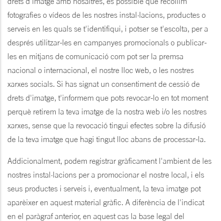
drets d'imatge amb nosaltres, és possible que recollim
fotografies o vídeos de les nostres instal·lacions, productes o
serveis en les quals se t'identifiqui, i potser se t'escolta, per a
després utilitzar-les en campanyes promocionals o publicar-
les en mitjans de comunicació com pot ser la premsa
nacional o internacional, el nostre lloc web, o les nostres
xarxes socials. Si has signat un consentiment de cessió de
drets d'imatge, t'informem que pots revocar-lo en tot moment
perquè retirem la teva imatge de la nostra web i/o les nostres
xarxes, sense que la revocació tingui efectes sobre la difusió
de la teva imatge que hagi tingut lloc abans de processar-la.
Addicionalment, podem registrar gràficament l'ambient de les
nostres instal·lacions per a promocionar el nostre local, i els
seus productes i serveis i, eventualment, la teva imatge pot
aparèixer en aquest material gràfic. A diferència de l'indicat
en el paràgraf anterior, en aquest cas la base legal del