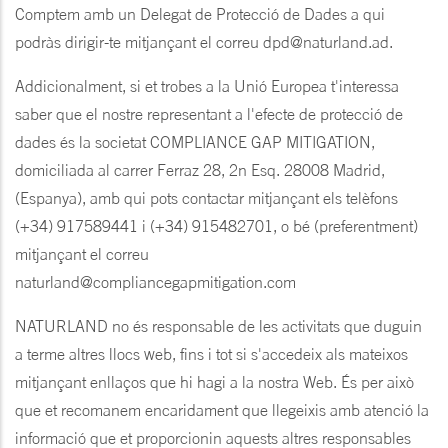
Comptem amb un Delegat de Protecció de Dades a qui
podràs dirigir-te mitjançant el correu dpd@naturland.ad.
Addicionalment, si et trobes a la Unió Europea t'interessa
saber que el nostre representant a l'efecte de protecció de
dades és la societat COMPLIANCE GAP MITIGATION,
domiciliada al carrer Ferraz 28, 2n Esq. 28008 Madrid,
(Espanya), amb qui pots contactar mitjançant els telèfons
(+34) 917589441 i (+34) 915482701, o bé (preferentment)
mitjançant el correu
naturland@compliancegapmitigation.com
NATURLAND no és responsable de les activitats que duguin
a terme altres llocs web, fins i tot si s'accedeix als mateixos
mitjançant enllaços que hi hagi a la nostra Web. És per això
que et recomanem encaridament que llegeixis amb atenció la
informació que et proporcionin aquests altres responsables