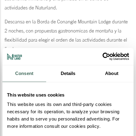
actividades de Naturland.
Descansa en la Borda de Conangle Mountain Lodge durante
2 noches, con propuestas gastronomicas de montaña y la
flexibilidad para elegir el orden de las actividades durante el
fin de semana.
Incluye:
Consent
Details
About
2 noches de alojamiento en media pensión, con cena y
desayuno.
This website uses cookies
Ruta a caballo a las 19 h00 + picnic
This website uses its own and third-party cookies
Bike pass + e-bike + ruta guiada de 2 h, a las 11h00.
necessary for its operation, to analyze your browsing
Observación de estrellas a las 23h00
habits and to serve you personalized advertising. For
Actividades: Entrada Aventura Plus
more information consult our cookies policy.
* Puede elegir las actividades según su disponibilidad a la