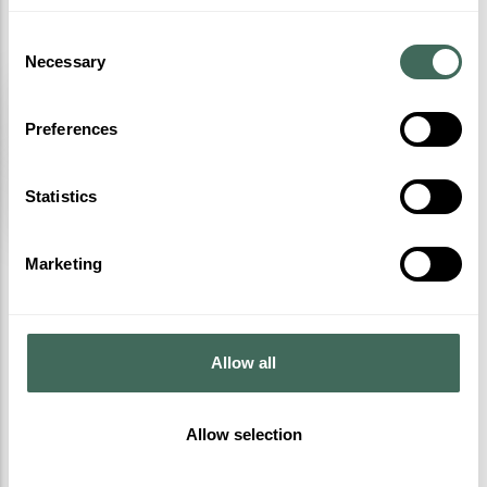
hora que realice la reserva.
Consent
Necessary
Selection
3 días / 2 noches
Preferences
2 personas: 749€
Statistics
Marketing
RESERVAR
Allow all
Allow selection